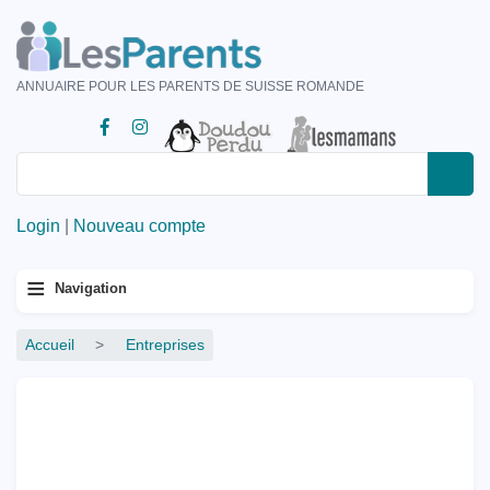
Aller
au
contenu
ANNUAIRE POUR LES PARENTS DE SUISSE ROMANDE
principal
Rechercher
Rechercher
Login
|
Nouveau compte
Menu
≡
Navigation
principal
Fil
Accueil
Entreprises
d'Ariane