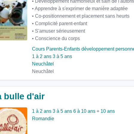
• Développement harmonieux et sain de l'autorit
• Apprendre à s'exprimer de manière adaptée
• Co-positionnement et placement sans heurts
• Complicité parent-enfant
• S'amuser sérieusement
• Conscience du corps
Cours Parents-Enfants
développement personn
1 à 2 ans
3 à 5 ans
Neuchâtel
Neuchâtel
 bulle d'air
1 à 2 ans
3 à 5 ans
6 à 10 ans
+ 10 ans
Romandie