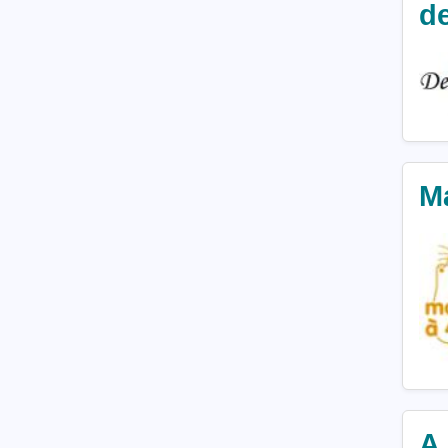
d
Ma
A 