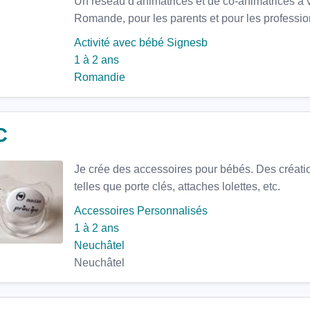
Un réseau d'animatrices et de co-animatrices à v
Romande, pour les parents et pour les professio
Activité avec bébé
Signesb
1 à 2 ans
Romandie
C
Je crée des accessoires pour bébés. Des créat
telles que porte clés, attaches lolettes, etc.
Accessoires Personnalisés
1 à 2 ans
Neuchâtel
Neuchâtel