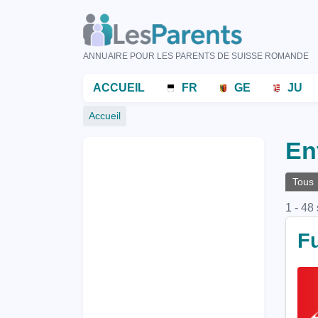
Aller
au
contenu
ANNUAIRE POUR LES PARENTS DE SUISSE ROMANDE
principal
Menu
ACCUEIL
FR
GE
JU
principal
Fil
Accueil
d'Ariane
En
On
Tous
pri
1 - 48
F