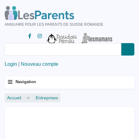
Aller
au
contenu
ANNUAIRE POUR LES PARENTS DE SUISSE ROMANDE
principal
Rechercher
Rechercher
Login
|
Nouveau compte
Menu
≡
Navigation
principal
Fil
Accueil
Entreprises
d'Ariane