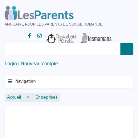
Aller
au
contenu
ANNUAIRE POUR LES PARENTS DE SUISSE ROMANDE
principal
Rechercher
Rechercher
Login
|
Nouveau compte
Menu
≡
Navigation
principal
Fil
Accueil
Entreprises
d'Ariane