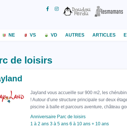
NE
VS
VD
AUTRES
ARTICLES
E
rc de loisirs
ayland
Jayland vous accueille sur 900 m2, les chérubin
! Autour d'une structure principale sur deux éta
piscine à balle et parcours aventure, château gon
Anniversaire
Parc de loisirs
1 à 2 ans
3 à 5 ans
6 à 10 ans
+ 10 ans