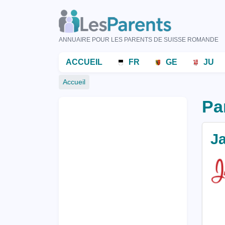
Aller
au
contenu
ANNUAIRE POUR LES PARENTS DE SUISSE ROMANDE
principal
Menu
ACCUEIL
FR
GE
JU
principal
Fil
Accueil
d'Ariane
Pa
J