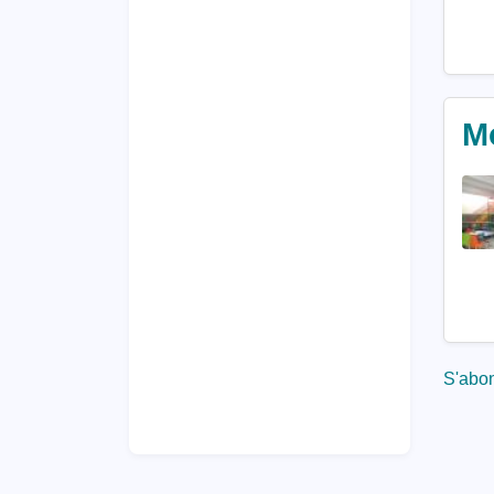
M
S'abon