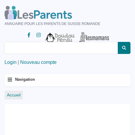
Aller
au
contenu
ANNUAIRE POUR LES PARENTS DE SUISSE ROMANDE
principal
Rechercher
Rechercher
Login
|
Nouveau compte
Menu
≡
Navigation
principal
Fil
Accueil
d'Ariane